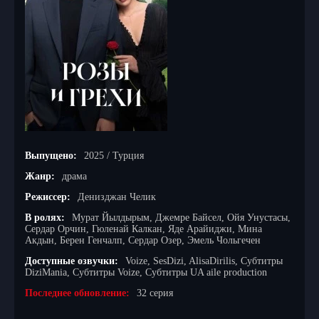
Выпущено:
2025 / Турция
Жанр:
драма
Режиссер:
Денизджан Челик
В ролях:
Мурат Йылдырым, Джемре Байсел, Ойя Унустасы,
Сердар Орчин, Гюленай Калкан, Яде Арайиджи, Мина
Акдын, Берен Генчалп, Сердар Озер, Эмель Чольгечен
Доступные озвучки:
Voize, SesDizi, AlisaDirilis, Субтитры
DiziMania, Субтитры Voize, Субтитры UA aile production
Последнее обновление:
32 серия