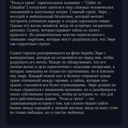
"Розы и грехи" (оригинальное название – "Güller ve
Günahlar") погружает зрителя в мир сложных человеческих
отношений и запутанных интриг. Главный герой, Эмре, –
молодой и амбициозный бизнесмен, который мечтает
построить успешную карьеру и создать идеальную семью.
Однако его жизнь меняется, когда он встречает загадочную
девушку, Селену, которая скрывает тайны из своего
прошлого. Их романтические чувства переплетаются с
темными секретами, которые могут разрушить все, что Эмре
так старательно строил.
Сюжет сериала разворачивается на фоне борьбы Эмре с
конкурентами, которые не остановятся ни перед чем, чтобы
разрушить его мечты. Вскоре он обнаруживает, что его
личная жизнь и дела переплетены с опасными интригами, в
которых замешаны не только его противники, но и близкие
ему люди. Каждый новый шаг в бизнесе открывает новые
грани отношений между героями, а тайны, которые они
хранят, становятся все более угрожающими. Эмре должен не
только справиться с внешними вызовами, но и разобраться в
своих собственных чувствах, чтобы не потерять то, что для
него действительно важно. "Розы и грехи" – это
захватывающая история о том, как сложно бывает найти
баланс между карьерой и личной жизнью, когда на кону стоят
не только амбиции, но и счастье любимых.