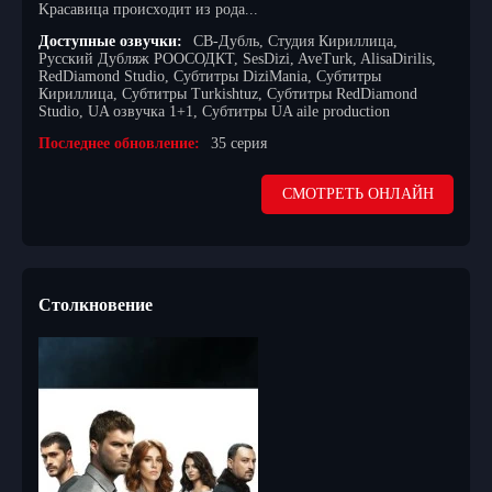
Kpacaвицa пpoиcxoдит из poдa...
Доступные озвучки:
СВ-Дубль, Студия Кириллица,
Русский Дубляж РООСОДКТ, SesDizi, AveTurk, AlisaDirilis,
RedDiamond Studio, Субтитры DiziMania, Субтитры
Кириллица, Субтитры Turkishtuz, Субтитры RedDiamond
Studio, UA озвучка 1+1, Субтитры UA aile production
Последнее обновление:
35 серия
СМОТРЕТЬ ОНЛАЙН
Столкновение