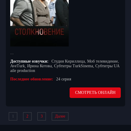
...
Доступные озвучки:
Студия Кириллица, Моб телевидение,
AveTurk, Ирина Котова, Субтитры TurkSinema, Субтитры UA
aile production
Последнее обновление:
24 серия
СМОТРЕТЬ ОНЛАЙН
1
2
3
Далее