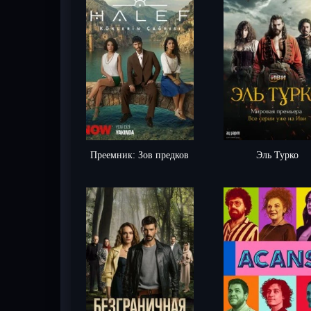
Преемник: Зов предков
Эль Турко