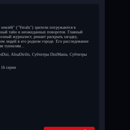
землёй" ("Yeraltı") зрители погружаются в
ный тайн и неожиданных поворотов. Главный
озный журналист, решает раскрыть загадку,
ем людей в его родном городе. Его расследование
м туннелям...
sDizi, AlisaDirilis, Субтитры DiziMania, Субтитры
16 серия