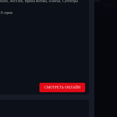
sDizi, AveTurk, Ирина Котова, o5serial, Субтитры
8 серия
СМОТРЕТЬ ОНЛАЙН