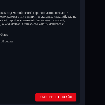
таж под маской секса" (оригинальное название –
 погружаются в мир интриг и скрытых желаний, где на
авный герой – успешный бизнесмен, который,
о, о чем мечтал. Однако его жизнь меняется с
убляж
68 серия
СМОТРЕТЬ ОНЛАЙН