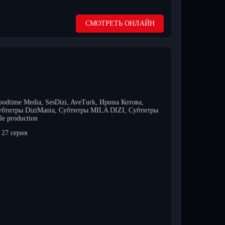
СМОТРЕТЬ ОНЛАЙН
odtime Media, SesDizi, AveTurk, Ирина Котова,
убтитры DiziMania, Субтитры MILA DIZI, Субтитры
e production
27 серия