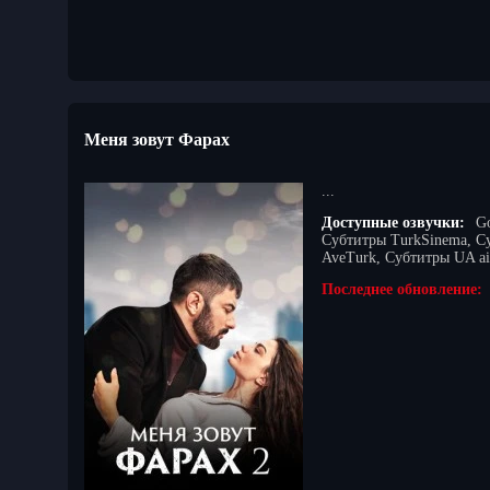
Меня зовут Фарах
...
Доступные озвучки:
Go
Субтитры TurkSinema, С
AveTurk, Субтитры UA ail
Последнее обновление: