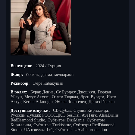
Выпущено:
2024 / Турция
Жанр:
боевик, драма, мелодрама
Режиссер:
Эмре Кабакушак
В ролях:
Бурак Дениз, Су Бурджу Джошкун, Гюркан
Уйгун, Месут Акуста, Озлем Тюркад, Эрен Вурдем, Ирем
Алтуг, Kerem Aslanoglu, Эмель Чольгечен, Дениз Гюркан
Доступные озвучки:
СВ-Дубль, Студия Кириллица,
Русский Дубляж РООСОДКТ, SesDizi, AveTurk, AlisaDirilis,
RedDiamond Studio, Субтитры DiziMania, Субтитры
Кириллица, Субтитры Turkishtuz, Субтитры RedDiamond
Studio, UA озвучка 1+1, Субтитры UA aile production