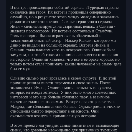
В центре происходящих событий сериала «Турецкая страсть»
оказались два героя. Их встреча произошла совершенно
случайно, но в результате этого между молодыми завязались
романтические отношения. Главные герои этого сериала:
Яман – специализируется на старинных вещах, а Оливия -
является профессором. Их встреча состоялась в Стамбуле.
Роль господина Ямана играет очень обаятельный и
талантливый опытный актер - Илькер Калели, которого мы
давно не видели на больших экранах. Встреча Ямана и
Оливии стала началом чего-то невероятного. Оливия была
замужем, но это ей совсем не помешало завести отношения
на стороне. Оливиии казалось, что все в ее браке хорошо, но
только потом стала понимать, каким человеком на самом деле
был ее муж.
Оливию сильно разочаровалась в своем супруге. И по этой
причине решила внести перемены в свою жизнь. После
знакомства с Ямана, Оливия смогла испытать те чувства,
которых ей всегда хотелось. У них было много совместных
интересов и это еще больше сблизило пару, а взаимное
влечение стало невыносимым. Вскоре пара отправляется в
Мадрид, где сближаются еще больше. Однако романтические
отношения быстро перерастают в опасность. Они
оказываются втянуты в криминальную историю…
В этом проекте мы увидим самые пикантные и вызывающие
сцены, что довольно неожиданно для привычных турецких