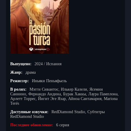
Выпущено:
2024 / Испания
Жанр:
драма
Режиссер:
Иньяки Пеньяфьель
В ролях:
Мэгги Сивантос, Илькер Калели, Ясемин
Саннино, Фернандо Андина, Бурак Хаккы, Лаура Памплона,
Арлетт Торрес, Йигит Эге Язар, Айноа Сантамария, Mariona
Terés
Доступные озвучки:
RedDiamond Studio, Субтитры
RedDiamond Studio
Последнее обновление:
6 серия