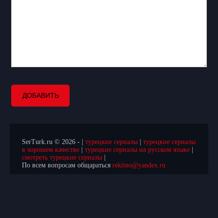
ДОБАВИТЬ
SerTurk.ru © 2026 - |
турецкие сериалы
|
турецкие сериалы
в хорошем качестве
|
турецкие сериалы на русском языке
|
смотреть турецкие сериалы
|
По всем вопросам общараться
rekiino@yandex.ru