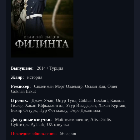
Выпущено:
2014 / Турция
Жанр:
история
Режиссер:
Сюлейман Мерт Оздемир, Осман Кая, Ömer
Gökhan Erkut
В ролях:
Джем Учан, Онур Туна, Gökhan Bozkurt, Камиль
Гюлер, Хакан Юфкаджигил, Угур Йылдыран, Хакан Курташ,
Бекир Озтурк, Нур Феттахолу, Эмре Джанполат
Доступные озвучки:
Моб телевидение, AlisaDirilis,
Субтитры AyTurk, UZ озвучка
Последнее обновление:
56 серия