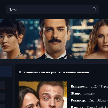
Платонический на русском языке онлайн
Выпущено:
2025 / Тур
Жанр:
комедия
Режиссер:
Onur Bilgetay
В ролях:
Гупсе Озай, 