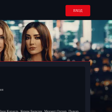
ВХОД
ция
Ойкю Караель, Керем Бюрсин, Мехмет Озгюр, Пынар