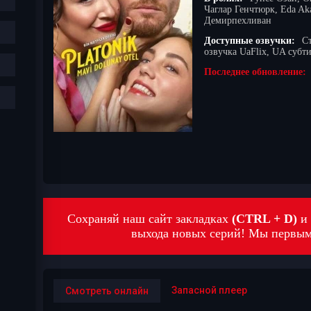
Чаглар Генчтюрк, Eda Aka
Демирпехливан
Доступные озвучки:
С
озвучка UaFlix, UA субти
Последнее обновление:
Сохраняй наш сайт закладках
(CTRL + D)
и 
выхода новых серий! Мы первыми
Запасной плеер
Смотреть онлайн