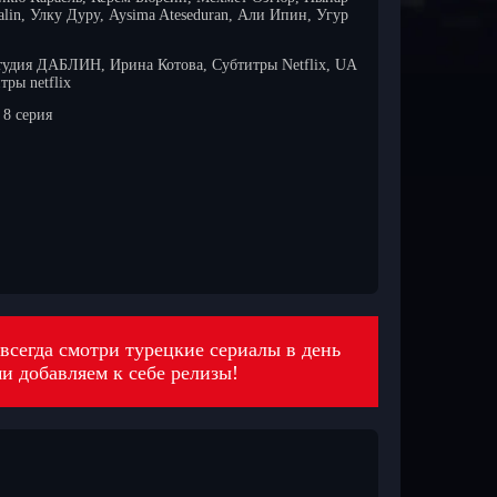
lin, Улку Дуру, Aysima Ateseduran, Али Ипин, Угур
тудия ДАБЛИН, Ирина Котова, Субтитры Netflix, UA
тры netflix
8 серия
всегда смотри турецкие сериалы в день
 добавляем к себе релизы!